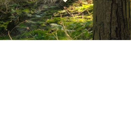
Viel Spaß auf den vielen informativen Seiten unseres
Bogenzentrums :)
Wichtige Informationen zu unseren
Fundpfeilen:
Auf unserer Facebook Seite und unter der Rubrik
Fundpfeile
veröffentlichen wir von Zeit zu Zeit
die neuesten Fundpfeile.
Defekte oder nicht mehr zu benutzende Pfeile
werden von uns aus Sicherheitsgründen
vernichtet.