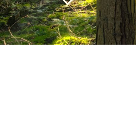
Die alten Fundpfeile vor 11/2022
sind nun nicht mehr verfügbar,
dafür haben wir viele neue
Fundpfeile von 11/2022 bis 10/2023
fotografiert und die Fotos online
gestellt. Wir hoffen inständig, das
viele dieser Fundpfeile zu ihren
Besitzern zurückkehren werden.