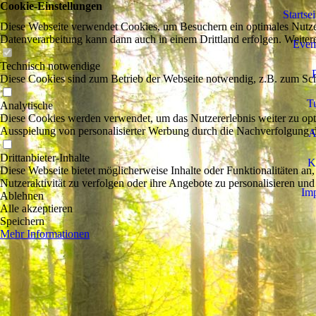
Cookie-Einstellungen
Startse
Diese Webseite verwendet Cookies, um Besuchern ein optimales Nutzerer
Datenverarbeitung kann dann auch in einem Drittland erfolgen. Weiter
Even
Technisch notwendige
Diese Cookies sind zum Betrieb der Webseite notwendig, z.B. zum Sch
Tu
Analytische
Diese Cookies werden verwendet, um das Nutzererlebnis weiter zu optim
Ausspielung von personalisierter Werbung durch die Nachverfolgung de
A
Drittanbieter-Inhalte
K
Diese Webseite bietet möglicherweise Inhalte oder Funktionalitäten an,
Nutzeraktivität zu verfolgen oder ihre Angebote zu personalisieren und
Im
Ablehnen
Alle akzeptieren
Speichern
Mehr Informationen