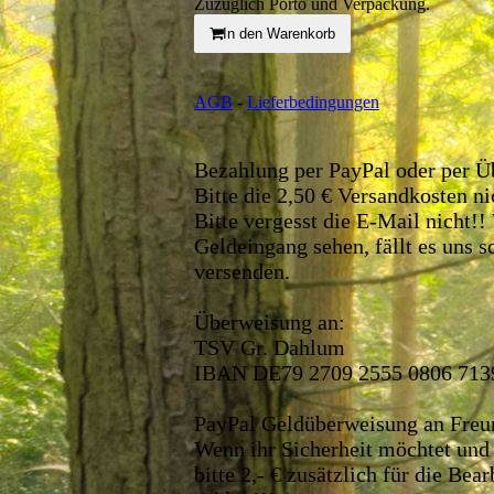
Zuzüglich Porto und Verpackung.
In den Warenkorb
AGB
-
Lieferbedingungen
Bezahlung per PayPal oder per 
Bitte die 2,50 € Versandkosten ni
Bitte vergesst die E-Mail nicht!
Geldeingang sehen, fällt es uns 
versenden.
Überweisung an:
TSV Gr. Dahlum
IBAN DE79 2709 2555 0806 713
PayPal Geldüberweisung an Fre
Wenn ihr Sicherheit möchtet und 
bitte 2,- € zusätzlich für die Bea