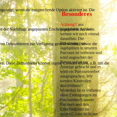
ezeigt, wenn die entsprechende Option aktiviert ist. Die
Besonderes
Achtung!!
aus
gegebenem Anlass
d der Nachfrage angepassten Erscheinungsbilds der Seite.
weisen wir noch einmal
daraufhin: Die
Benutzung von
on Drittanbietern zur Verfügung gestellt werden, sowie die
Jagdspitzen in unseren
Parcours ist verboten und
wird ungeachtet der
Person sofort zur
den. Diese Drittanbieter können eigene Cookies setzen, z.B. um die
Anzeige gebracht und es
wird ein Parcoursverbot
ausgesprochen. Wir
werden Kontrollen
durchführen!!
Weiterhin ist es verboten
ohne Eintragungen im
Parcoursbuch unsere
Parcours und den
Einschießplatz zu
nutzen!! Also nicht nur