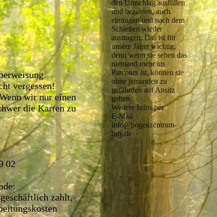
den Umschlag ausfüllen
und bezahlen, auch
eintragen und nach dem
Schießen wieder
austragen. Das ist für
unsere Jäger wichtig,
denn wenn sie sehen das
niemand mehr im
Parcours ist, können sie
Überweisung.
ohne jemanden zu
cht vergessen!
gefährden auf Ansitz
! Wenn wir nur einen
gehen.
schwer die Karten zu
Weitere Infos per
E-Mail
info@bogenzentrum-
huy.de
9 02
unde:
geschäftlich zahlt,
rbeitungskosten